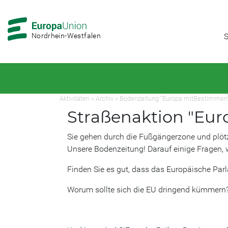
Zur
Zum
Hauptnavigation
Hauptbereich
Nordrhein-Westfalen
S
Aktivitäten
»
Archiv
»
Bodenzeitung "Europa mitBestimmen
Straßenaktion "Eu
Sie gehen durch die Fußgängerzone und plötzl
Unsere Bodenzeitung! Darauf einige Fragen, 
Finden Sie es gut, dass das Europäische Par
Worum sollte sich die EU dringend kümmern