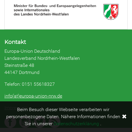
Kontakt
Europa-Union Deutschland
Landesverband Nordrhein-Westfalen
Steinstraße 48
44147 Dortmund
Telefon: 0151 55618327
info(at)europa-union-nrw.de
Impressum
Beim Besuch dieser Webseite verarbeiten wir
✖
personenbezogene Daten. Nähere Informationen finden
Sie in unserer
Datenschutzerklärung
.