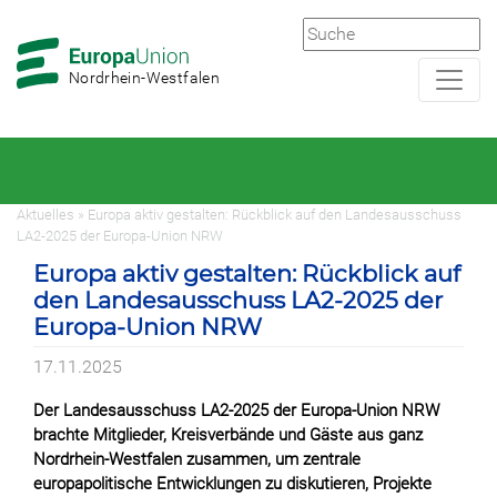
Zur
Zum
Hauptnavigation
Hauptbereich
Nordrhein-Westfalen
Aktuelles » Europa aktiv gestalten: Rückblick auf den Landesausschuss
LA2-2025 der Europa-Union NRW
Europa aktiv gestalten: Rückblick auf
den Landesausschuss LA2-2025 der
Europa-Union NRW
17.11.2025
Der Landesausschuss LA2-2025 der Europa-Union NRW
brachte Mitglieder, Kreisverbände und Gäste aus ganz
Nordrhein-Westfalen zusammen, um zentrale
europapolitische Entwicklungen zu diskutieren, Projekte