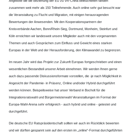
Angebote die die Beziehung der EU zu VR-China beleuchteten fanden
zusammen weit mehr als 150 Teilnehmende. Auch online sehr gut besucht war
die Veranstaltung zu Flucht und Migration, mit einigen herausragenden
Bewertungen der Anwesenden. Mit den Kooperationspartnern der
Kreisverbände Aachen, Bonn/Rhein-Sieg, Dortmund, Monheim, Steinfurt und
Köln erreichten wir landesweit unsere Mitglieder auch mit den vorgenannten
Themen und auch Gesprächen zum Einfluss und Gewicht eines starken
Europas in der Welt und der Herausforderung, den Klimawandel zu begrenzen.
Im neuen Jahr wird das Projekt zur Zukunft Europas fortgeschrieben und einen
wesentlichen Bestandteil unserer Arbeit einnehmen. Wir werden Ihnen gerne
auch dazu passende Diskussionsformate vorstellen, die -je nach Möglichkeit in
Angesicht der Pandemie- in Präsenz, Online und/oder Hybrid durchgeführt
werden können. Beispeilsweise hat unser Verband in Bocholt für die
Integrationsratswahl und Bürgermeisterwahl Veranstaltungen im Format der
Europa-Wahl-Arena sehr erfolgreich - auch hybrid und online - getestet und
durchgeführt.
Die deutsche EU Ratspräsidentschaft sollten wir auch im Rückblick bewerten
und wir dürften gespannt sein auf den ersten im „online“-Format durchgeführten