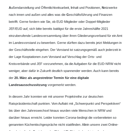
A
ußendarstellung und Öffentlichkeitsarbeit,
I
nhalt und Positionen,
N
etzwerke
nach innen und außen und alles was die
G
eschäftsführung und Finanzen
betrifft. Gerne fordern wie Sie, ob EUD Mitglieder oder Doppel-Mitglieder
JEF/EUD auf, sich bitte bereits baldigst für die erste Jahreshälfte 2021
einzuberufende Landesversammlung über ihren Gliederungsverband für ein Amt
im Landesvorstand zu bewerben. Gerne dürften dazu bereits jetzt Meldungen in
der Geschäftstelle eingehen. Der Vorstand ist satzungsgemäß auch jederzeit in
der Lage Kooptationen zum Vorstand auf Vorschlag der Orts- und
Kreisverbände und JEF vorzunehmen, da die Aufgaben für die EUD-NRW nicht
weniger, aber dafür in Zukunft deutlich spannender werden. Auch kann bereits
der
20. März als angestrebter Termin für eine digitale
Landesausschussitzung
vorgemerkt werden.
In diesem Jahr konnten wir mit unserer Projektreihe zur deutschen
Ratspräsidentschaft punkten. Vom Auftakt mit „Schwerpunkt und Perspektiven“
bis über den Jahreswechsel hinaus wurden viele Menschen in NRW und
darüber hinaus erreicht. Leider konnten Corona-bedingt die vorbereiteten so
genannten Küchentischgespräche nicht stattfinden. Allein unsere zwei Online-