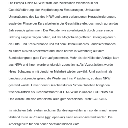
Die Europa-Union NRW ist trotz des zweifachen Wechsels in der
Geschäftsführung, der Verpflichtung zu Einsparungen, Umbau der
Unterstützung des Landes NRW und damit verbundenen Herausforderungen,
sowie der Phase der Kurzarbeiten in der Geschäftsstelle, doch noch gut an das
Jahresende gekommen. Der Weg den wir so erfolgreich durch unsere neue
Satzung eingeschlagen haben, mit der Möglichkeit größerer Beteiligung durch
die Orts- und Kreisverbände und mit dem Umbau unseres Landesvorstandes,
zu einem aktiven Arbeitsvorstand, hatte bereits in Wittenberg auf dem
Bundeskongress gute Fahrt aufgenommen. Mehr als die Hälfte der Anträge kam
aus NRW und ihnen wurde erfolgreich zugestimmt. Als Vizepräsident wurde
Heinz Schaumann mit deutlicher Mehrheit wieder gewählt. Und auch mir als
Landesvorsitzender gelang die Wiederwahl ins Präsidiums, so dass NRW
gestärkt wurde. Unser neuer Geschäftsführer Simon Gutleben bringt den
frischen Antrieb als Geschäftsführer JEF NRW mit in unsere EUD-NRW ein.
Das waren und sind erst einmal alles gute Vorzeichen - trotz CORONA.
Im nächsten Jahr stehen nicht nur Bundestagswahlen an, sondern auch unser
Verband muss in Präsenz (ggf. open-air) einen neuen Vorstand wählen. Die
Arbeitsgebiete für den neuen Vorstand bleiben klar: